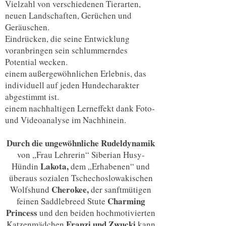
Vielzahl von verschiedenen Tierarten,
neuen Landschaften, Gerüchen und
Geräuschen.
Eindrücken, die seine Entwicklung
voranbringen sein schlummerndes
Potential wecken.
einem außergewöhnlichen Erlebnis, das
individuell auf jeden Hundecharakter
abgestimmt ist.
einem nachhaltigen Lerneffekt dank Foto-
und Videoanalyse im Nachhinein.
Durch die ungewöhnliche Rudeldynamik
von „Frau Lehrerin“ Siberian Husy-
Lakota,
Hündin
dem „Erhabenen“ und
überaus sozialen Tschechoslowakischen
Cherokee,
Wolfshund
der sanftmütigen
Charming
feinen Saddlebreed Stute
Princess
und den beiden hochmotivierten
Franzi und Zwucki
Katzenmädchen
kann