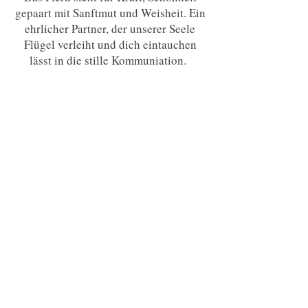
gepaart mit Sanftmut und Weisheit. Ein
ehrlicher Partner, der unserer Seele
Flügel verleiht und dich eintauchen
lässt in die stille Kommuniation.
Erlebe wie auch du mit deinem Hund
und meiner Stute Charming eine
harmonische Einheit bilden kannst.
„Das Auge sieht nur, was der Geist
bereit ist zu verstehen. Das Leben ist
sich wandeln, sich wandeln ist reifen,
reifen ist ohne Ende schöpferisch an
sich arbeiten und wachsen“
Henri Louis Bergson
Paketvariationen
Als Einzelpaket halbtätig € 98