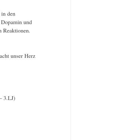
 in den 
n Dopamin und 
n Reaktionen. 
acht unser Herz 
– 3.LJ)