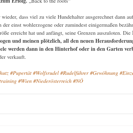
 zum Erfolg. 
„Back to the roots“ 
 wieder, dass viel zu viele Hundehalter ausgerechnet dann au
 der einst wohlerzogene oder zumindest einigermaßen bezä
öße erreicht hat und anfängt, seine Grenzen auszuloten. Die 
wogen und meinen plötzlich, all den neuen Herausforderun
iele werden dann in den Hinterhof oder in den Garten ver
er verkauft.
hutz
#Pupertät
#Wolfsrudel
#Rudelführer
#Gewöhnung
#Einz
raining
#Wien
#Niederösterreich
#NÖ