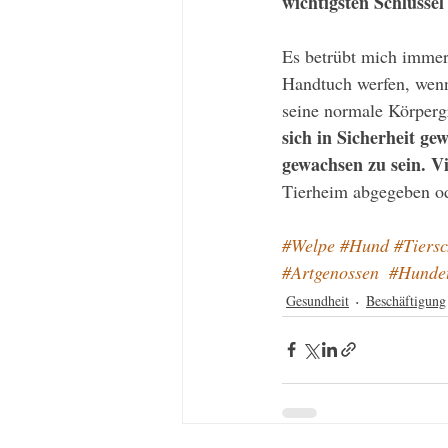
wichtigsten Schlüssel
Es betrübt mich immer
Handtuch werfen, wenn
seine normale Körpergr
sich in Sicherheit ge
gewachsen zu sein. V
Tierheim abgegeben od
#Welpe
#Hund
#Tiersc
#Artgenossen
#Hundet
Gesundheit
Beschäftigung