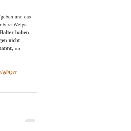
fgeben und das 
hmbare Welpe 
Halter haben 
gen nicht 
bannt, 
im 
elgänger