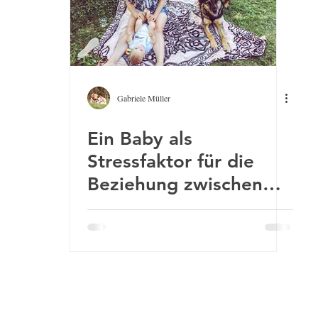
Gabriele Müller
Ein Baby als
Stressfaktor für die
Beziehung zwischen
Hund und Familie
ler designed by
www.erfinderisch.at
/ photos by
www.alexander-mueller.at
Impress