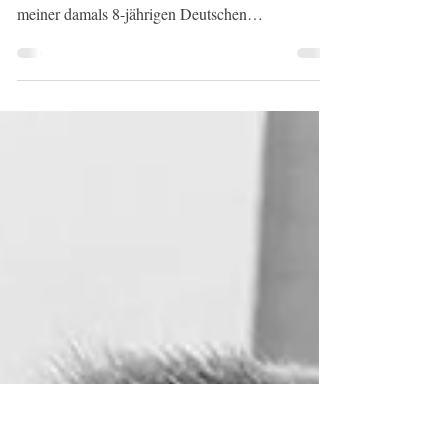
Deutschen Schäferhündin
Xenia....
Rezension von Wolfgang H. 2.11.2021 Ein
Hundespaziergang im Herbst des Vorjahres mit
meiner damals 8-jährigen Deutschen
Schäferhündin...